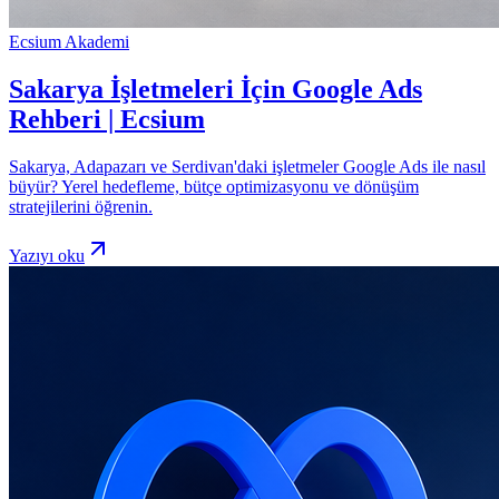
Ecsium Akademi
Sakarya İşletmeleri İçin Google Ads
Rehberi | Ecsium
Sakarya, Adapazarı ve Serdivan'daki işletmeler Google Ads ile nasıl
büyür? Yerel hedefleme, bütçe optimizasyonu ve dönüşüm
stratejilerini öğrenin.
Yazıyı oku