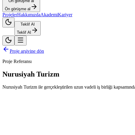
Ön görüşme al
Ön görüşme al
Projeler
Hakkımızda
Akademi
Kariyer
Teklif Al
Teklif Al
Proje arşivine dön
Proje Referansı
Nurusiyah Turizm
Nurusiyah Turizm ile gerçekleştirilen uzun vadeli iş birliği kapsamınd